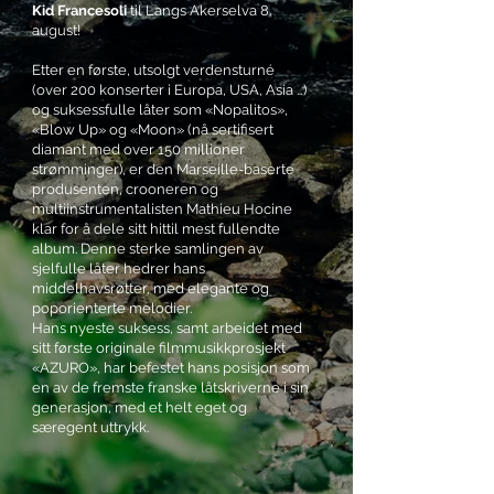
Kid Francesoli
til Langs Akerselva 8.
august!
Etter en første, utsolgt verdensturné
(over 200 konserter i Europa, USA, Asia …)
og suksessfulle låter som «Nopalitos»,
«Blow Up» og «Moon» (nå sertifisert
diamant med over 150 millioner
strømminger), er den Marseille-baserte
produsenten, crooneren og
multiinstrumentalisten Mathieu Hocine
klar for å dele sitt hittil mest fullendte
album. Denne sterke samlingen av
sjelfulle låter hedrer hans
middelhavsrøtter, med elegante og
poporienterte melodier.
Hans nyeste suksess, samt arbeidet med
sitt første originale filmmusikkprosjekt
«AZURO», har befestet hans posisjon som
en av de fremste franske låtskriverne i sin
generasjon, med et helt eget og
særegent uttrykk.